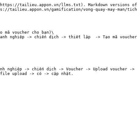
https://tailieu.appon.vn/llms.txt). Markdown versions of
s://tailieu.appon.vn/gamification/vong-quay-may-man/tich
o mã voucher cho bạn)\

anh nghiệp -> chiến dịch -> thiết lập  -> Tạo mã voucher
nh nghiệp -> chiến dịch -> Voucher -> Upload voucher -> 
file upload -> có -> cập nhật.
