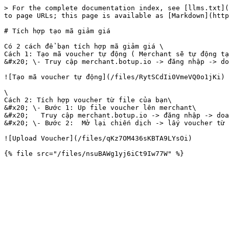
> For the complete documentation index, see [llms.txt](
to page URLs; this page is available as [Markdown](http
# Tích hợp tạo mã giảm giá

Có 2 cách để bạn tích hợp mã giảm giá \

Cách 1: Tạo mã voucher tự động ( Merchant sẽ tự động tạ
&#x20; \- Truy cập merchant.botup.io -> đăng nhập -> do
![Tạo mã voucher tự động](/files/RytSCdIi0VmeVQ0o1jKi)

\

Cách 2: Tích hợp voucher từ file của bạn\

&#x20; \- Bước 1: Up file voucher lên merchant\

&#x20;   Truy cập merchant.botup.io -> đăng nhập -> doa
&#x20; \- Bước 2:  Mở lại chiến dịch -> lấy voucher từ 
![Upload Voucher](/files/qKz7OM436sKBTA9LYsOi)
