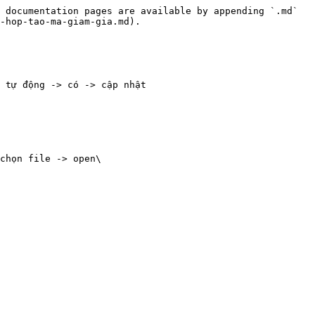
 documentation pages are available by appending `.md` 
-hop-tao-ma-giam-gia.md).

 tự động -> có -> cập nhật

chọn file -> open\
