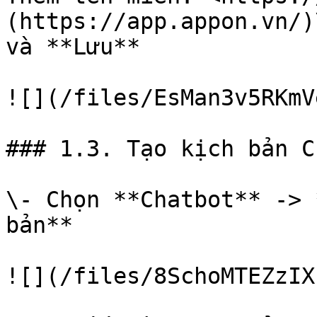
(https://app.appon.vn/)\
và **Lưu**

![](/files/EsMan3v5RKmV
### 1.3. Tạo kịch bản C
\- Chọn **Chatbot** -> 
bản**

![](/files/8SchoMTEZzIX