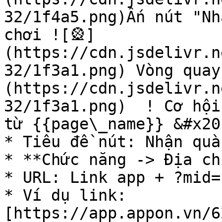
32/1f4a5.png)Ấn nút "Nh
chơi ![🎡]
(https://cdn.jsdelivr.n
32/1f3a1.png) Vòng quay
(https://cdn.jsdelivr.n
32/1f3a1.png)  ! Cơ hội
từ {{page\_name}} &#x20;
* Tiêu đề nút: Nhận quà

* **Chức năng -> Địa ch
* URL: Link app + ?mid=
* Ví dụ link: 
[https://app.appon.vn/6