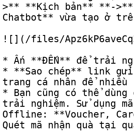
>** **Kịch bản** **->**
Chatbot** vừa tạo ở trên
![](/files/Apz6kP6aveCq
* Ấn **ĐẾN** để trải ngh
* **Sao chép** link gửi
trang cá nhân để nhiều 
* Bạn cũng có thể dùng 
trải nghiệm. Sử dụng mã
Offline: **Voucher, Car
Quét mã nhận quà tại qu