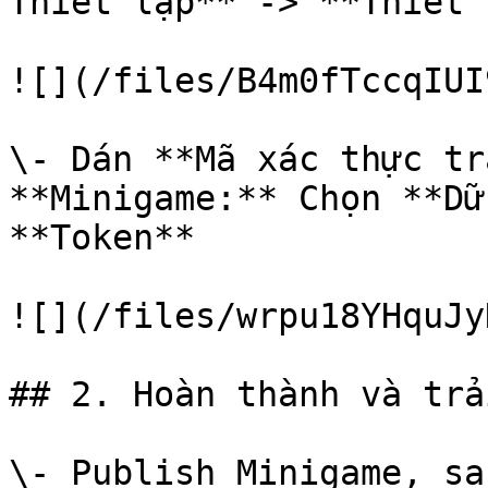
Thiết lập** -> **Thiết 
![](/files/B4m0fTccqIUI
\- Dán **Mã xác thực tr
**Minigame:** Chọn **Dữ
**Token**

![](/files/wrpu18YHquJy
## 2. Hoàn thành và trả
\- Publish Minigame, sa