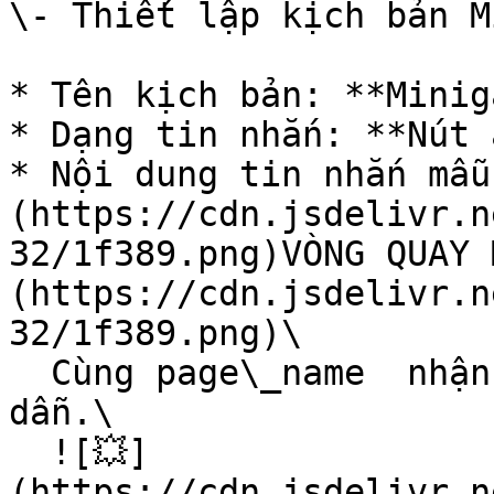
\- Thiết lập kịch bản M
* Tên kịch bản: **Minig
* Dạng tin nhắn: **Nút ấ
* Nội dung tin nhắn mẫu:
(https://cdn.jsdelivr.n
32/1f389.png)VÒNG QUAY M
(https://cdn.jsdelivr.n
32/1f389.png)\

  Cùng page\_name  nhận hàng ngàn quà tặng hấp 
dẫn.\

  ![💥]
(https://cdn.jsdelivr.n