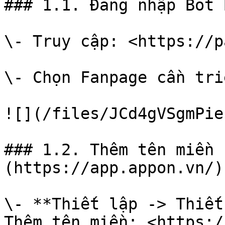
### 1.1. Đăng nhập Bot 
\- Truy cập: <https://p
\- Chọn Fanpage cần tri
![](/files/JCd4gVSgmPie
### 1.2. Thêm tên miền 
(https://app.appon.vn/)

\- **Thiết lập -> Thiết
Thêm tên miền: <https:/