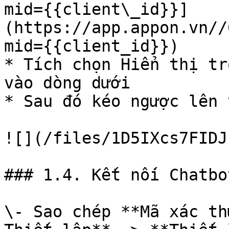
mid={{client\_id}}]
(https://app.appon.vn//
mid={{client_id}})

* Tích chọn Hiển thị tr
vào dòng dưới

* Sau đó kéo ngược lên 
![](/files/1D5IXcs7FIDJ
### 1.4. Kết nối Chatbo
\- Sao chép **Mã xác th